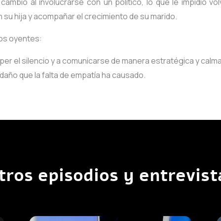
 cambió al involucrarse con un político, lo que le impidió vo
n su hija y acompañar el crecimiento de su marido.
los oyentes:
per el silencio y a comunicarse de manera estratégica y calmad
daño que la falta de empatía ha causado.
tros episodios y entrevist