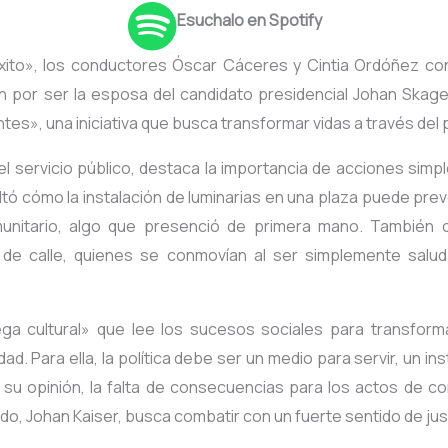
Esuchalo en Spotify
xito», los conductores Óscar Cáceres y Cintia Ordóñez co
n por ser la esposa del candidato presidencial Johan Skager
ientes», una iniciativa que busca transformar vidas a través del
 el servicio público, destaca la importancia de acciones simpl
tó cómo la instalación de luminarias en una plaza puede preveni
munitario, algo que presenció de primera mano. También 
 de calle, quienes se conmovían al ser simplemente salu
ga cultural» que lee los sucesos sociales para transforma
ad. Para ella, la política debe ser un medio para servir, un 
 su opinión, la falta de consecuencias para los actos de c
o, Johan Kaiser, busca combatir con un fuerte sentido de just