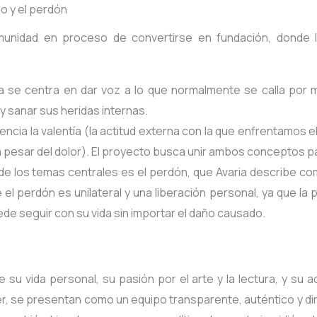
go y el perdón
munidad en proceso de convertirse en fundación, donde
iva se centra en dar voz a lo que normalmente se calla por 
 sanar sus heridas internas
.
encia la valentía (la actitud externa con la que enfrentamos el
a pesar del dolor)
. El proyecto busca unir ambos conceptos p
e los temas centrales es el perdón, que Avaria describe co
 el perdón es unilateral y una liberación personal, ya que l
ede seguir con su vida sin importar el daño causado
.
e su vida personal, su pasión por el arte y la lectura, y su
ser, se presentan como un equipo transparente, auténtico y dir