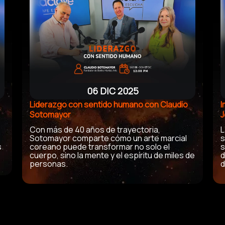
06 DIC 2025
Liderazgo con sentido humano con Claudio
I
Sotomayor
J
Con más de 40 años de trayectoria,
L
Sotomayor comparte cómo un arte marcial
s
s
coreano puede transformar no solo el
s
cuerpo, sino la mente y el espíritu de miles de
d
personas.
d