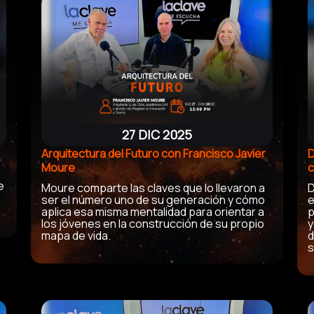
27 DIC 2025
Arquitectura del Futuro con Francisco Javier
D
Moure
c
,
e
Moure comparte las claves que lo llevaron a
D
ser el número uno de su generación y cómo
e
aplica esa misma mentalidad para orientar a
p
los jóvenes en la construcción de su propio
y
mapa de vida.
d
s