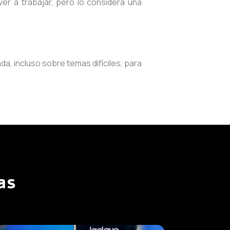
lver a trabajar, pero lo considera una
a, incluso sobre temas difíciles, para
as