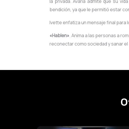
la privada. Avaria admite que su vida
bendición, ya que le permitió estar co
Ivette enfatiza un mensaje final para 
«Hablen»
. Anima a las personas a rom
reconectar como sociedad y sanar el 
O