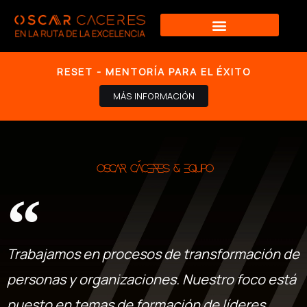
Ir
al
contenido
RESET - MENTORÍA PARA EL ÉXITO
MÁS INFORMACIÓN
Oscar Cáceres & Equipo
Trabajamos en procesos de transformación de
personas y organizaciones. Nuestro foco está
puesto en temas de formación de líderes,