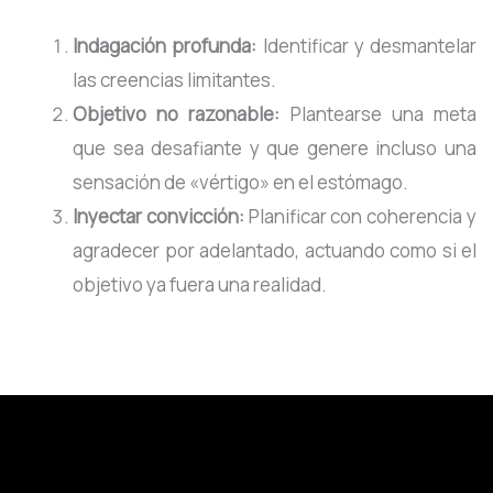
Indagación profunda:
Identificar y desmantelar
las creencias limitantes.
Objetivo no razonable:
Plantearse una meta
que sea desafiante y que genere incluso una
sensación de «vértigo» en el estómago.
Inyectar convicción:
Planificar con coherencia y
agradecer por adelantado, actuando como si el
objetivo ya fuera una realidad.