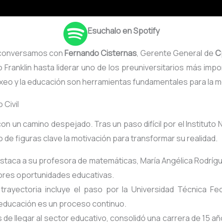
Esuchalo en Spotify
 conversamos con
Fernando Cisternas
, Gerente General de
C
io Franklin hasta liderar uno de los preuniversitarios más im
oxeo y la educación son herramientas fundamentales para la mo
 Civil
 un camino despejado. Tras un paso difícil por el Instituto N
yo de figuras clave la motivación para transformar su realidad
.
estaca a su profesora de matemáticas, María Angélica Rodrígue
res oportunidades educativas.
 trayectoria incluye el paso por la Universidad Técnica F
educación es un proceso continuo.
s de llegar al sector educativo, consolidó una carrera de 15 a