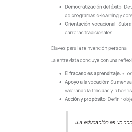
Democratización del éxito
: De
de programas e-learning y con
Orientación vocacional
: Subra
carreras tradicionales.
Claves para la reinvención personal
La entrevista concluye con una refle
El fracaso es aprendizaje
: «Lo
Apoyo a la vocación
: Su mensaj
valorando la felicidad y la hone
Acción y propósito
: Definir ob
«La educación es un con