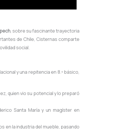
pech
, sobre su fascinante trayectoria
portantes de Chile, Cisternas comparte
vilidad social.
acional y una repitencia en 8.º básico,
z, quien vio su potencial y lo preparó
ederico Santa María y un magíster en
ños en la industria del mueble, pasando