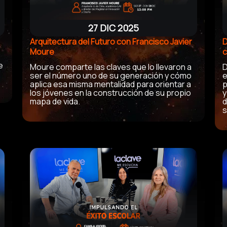
27 DIC 2025
Arquitectura del Futuro con Francisco Javier
D
Moure
c
,
e
Moure comparte las claves que lo llevaron a
D
ser el número uno de su generación y cómo
e
aplica esa misma mentalidad para orientar a
p
los jóvenes en la construcción de su propio
y
mapa de vida.
d
s