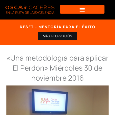
Ir
al
contenido
RESET - MENTORÍA PARA EL ÉXITO
MÁS INFORMACIÓN
«Una metodología para aplicar
El Perdón» Miércoles 30 de
noviembre 2016