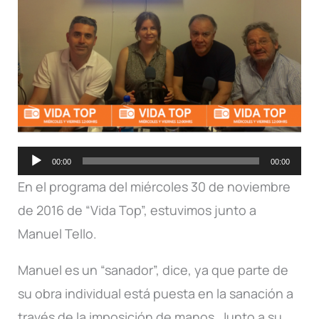
Reproductor
00:00
00:00
de
En el programa del miércoles 30 de noviembre
audio
de 2016 de “Vida Top”, estuvimos junto a
Manuel Tello.
Manuel es un “sanador”, dice, ya que parte de
su obra individual está puesta en la sanación a
través de la imposición de manos. Junto a su