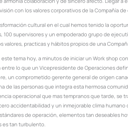
e armonía colaboración y de sincero afecto. Llegar a 
visión con los valores corporativos de la Compañía de 
ormación cultural en el cual hemos tenido la oportun
es, 100 supervisores y un empoderado grupo de ejecut
 valores, practicas y hábitos propios de una Compañí
n este tema hoy, a minutos de iniciar un Work shop c
 entre lo que un Vicepresidente de Operaciones defin
re, un comprometido gerente general de origen canadi
una de las personas que integra esta hermosa comuni
lencia operacional que mas tempranos que tarde, se t
 cero accidentabilidad y un inmejorable clima humano
stándares de operación, elementos tan deseables ho
 es tan turbulento.