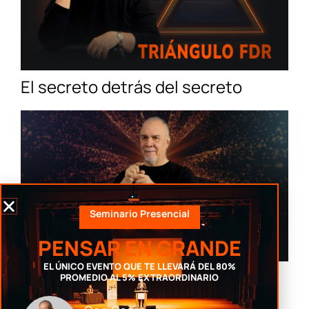
El secreto detrás del secreto
Seminario Presencial
PENSAR EN GRANDE
EL ÚNICO EVENTO QUE TE LLEVARÁ DEL 80%
El lenguaje no solo habla: crea tu
PROMEDIO AL 5% EXTRAORDINARIO
realidad