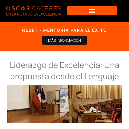
Ir
al
contenido
RESET - MENTORÍA PARA EL ÉXITO
MÁS INFORMACIÓN
Liderazgo de Excelencia: Una
propuesta desde el Lenguaje