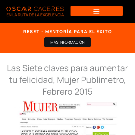
Ir
al
contenido
RESET - MENTORÍA PARA EL ÉXITO
MÁS INFORMACIÓN
Las Siete claves para aumentar
tu felicidad, Mujer Publimetro,
Febrero 2015