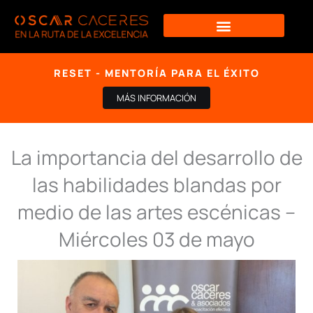
Ir
al
contenido
RESET - MENTORÍA PARA EL ÉXITO
MÁS INFORMACIÓN
La importancia del desarrollo de
las habilidades blandas por
medio de las artes escénicas –
Miércoles 03 de mayo