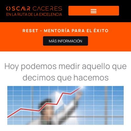
Ir
al
contenido
RESET - MENTORÍA PARA EL ÉXITO
MÁS INFORMACIÓN
Hoy podemos medir aquello que
decimos que hacemos