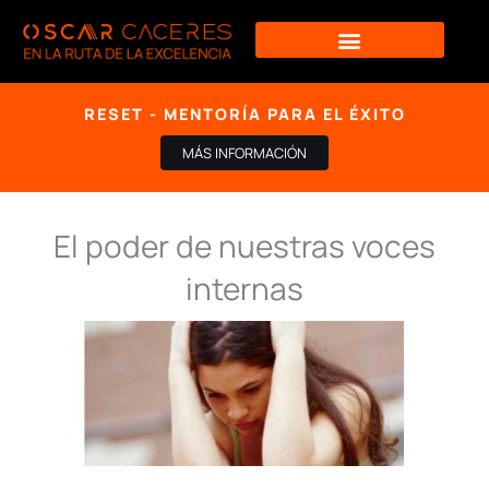
Ir
al
contenido
RESET - MENTORÍA PARA EL ÉXITO
MÁS INFORMACIÓN
El poder de nuestras voces
internas