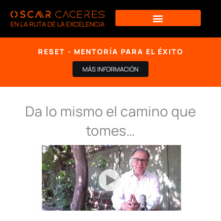
Ir
al
contenido
RESET - MENTORÍA PARA EL ÉXITO
MÁS INFORMACIÓN
Da lo mismo el camino que
tomes…