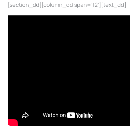
[section_dd][column_dd span=’12’][text_dd]