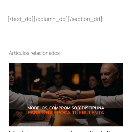
[/text_dd][/column_dd][/section_dd]
Artículos relacionados