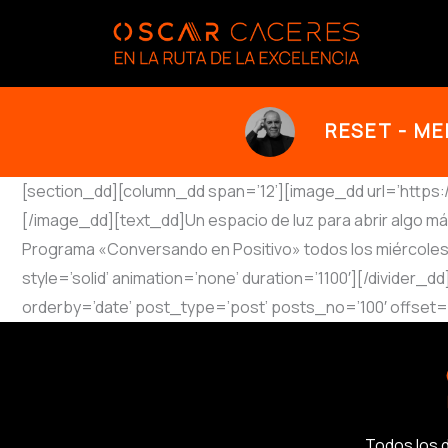
Ir
al
contenido
RESET - ME
[section_dd][column_dd span=’12’][image_dd url=’https:/
[/image_dd][text_dd]Un espacio de luz para abrir algo más 
Programa «Conversando en Positivo» todos los miércoles 
style=’solid’ animation=’none’ duration=’1100′][/divide
orderby=’date’ post_type=’post’ posts_no=’100′ offset=
Todos los 