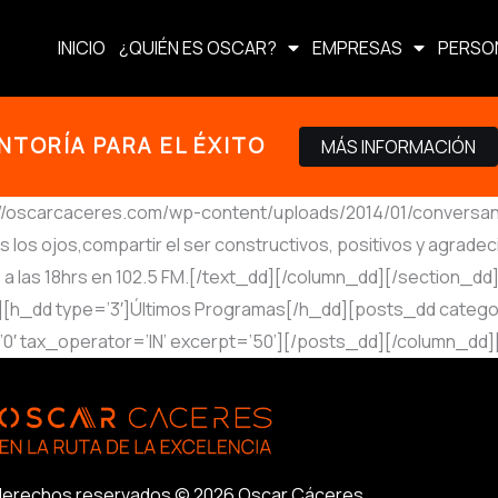
INICIO
¿QUIÉN ES OSCAR?
EMPRESAS
PERSO
NTORÍA PARA EL ÉXITO
MÁS INFORMACIÓN
/oscarcaceres.com/wp-content/uploads/2014/01/conversando1.
los ojos,compartir el ser constructivos, positivos y agradeci
a las 18hrs en 102.5 FM.[/text_dd][/column_dd][/section_dd
r_dd][h_dd type=’3′]Últimos Programas[/h_dd][posts_dd cate
’0′ tax_operator=’IN’ excerpt=’50’][/posts_dd][/column_dd]
derechos reservados © 2026 Oscar Cáceres