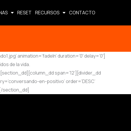
NAS
RESET
RECURSOS
CONTACTO
jpg’ animation=’fadeIn’ duration=’0′ delay=’0′]
dos de la vida.
][section_dd][column_dd span=’12’][divider_dd
gory=’conversando-en-positivo’ order=’DESC’
[/section_dd]