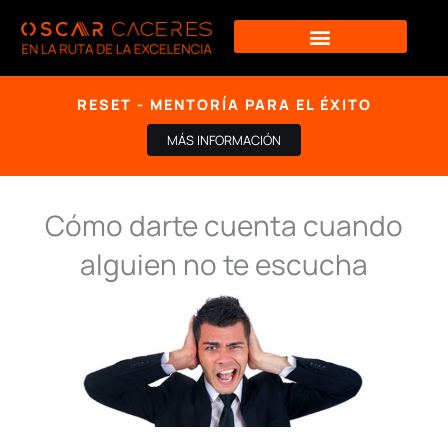
Ir
al
contenido
RESET - MENTORÍA PARA EL ÉXITO
MÁS INFORMACIÓN
Cómo darte cuenta cuando
alguien no te escucha