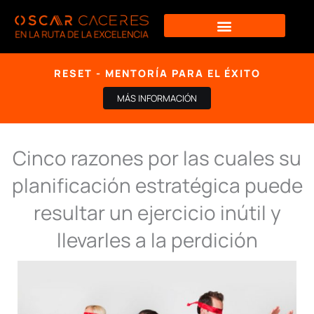
Ir
al
contenido
RESET - MENTORÍA PARA EL ÉXITO
MÁS INFORMACIÓN
Cinco razones por las cuales su
planificación estratégica puede
resultar un ejercicio inútil y
llevarles a la perdición