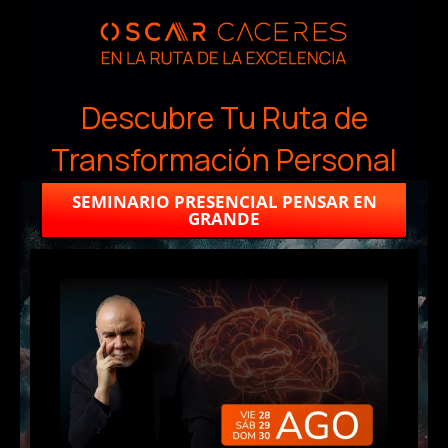
Ir
al
contenido
Descubre Tu Ruta de
Transformación Personal
SEMINARIO PRESENCIAL PENSAR EN
GRANDE